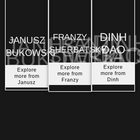
DIN
DINH
FRANZY
FRANZY
JANUSZ
JANUSZ
DA
DAO
SHERBATSKY
SHERBAT
BUKOWSKI
BUKOWSKI
Explore
Explore
Explore
more from
more from
more from
Dinh
Franzy
Janusz