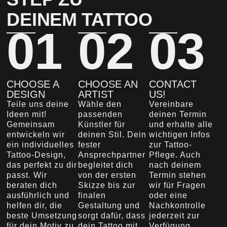
DEINEM TATTOO
01
02
03
CHOOSE A
CHOOSE AN
CONTACT
DESIGN
ARTIST
US!
Teile uns deine
Wähle den
Vereinbare
Ideen mit!
passenden
deinen Termin
Gemeinsam
Künstler für
und erhalte alle
entwickeln wir
deinen Stil. Dein
wichtigen Infos
ein individuelles
fester
zur Tattoo-
Tattoo-Design,
Ansprechpartner
Pflege. Auch
das perfekt zu dir
begleitet dich
nach deinem
passt. Wir
von der ersten
Termin stehen
beraten dich
Skizze bis zur
wir für Fragen
ausführlich und
finalen
oder eine
helfen dir, die
Gestaltung und
Nachkontrolle
beste Umsetzung
sorgt dafür, dass
jederzeit zur
für dein Motiv zu
dein Tattoo mit
Verfügung.