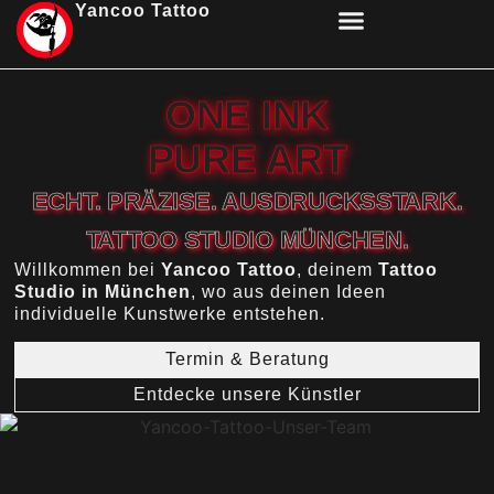
Yancoo Tattoo
UNSERE KÜNSTLER & STUDIO
ONE INK
PURE ART
ECHT. PRÄZISE. AUSDRUCKSSTARK.
TATTOO STUDIO MÜNCHEN.
Willkommen bei
Yancoo Tattoo
, deinem
Tattoo
Studio in München
, wo aus deinen Ideen
individuelle Kunstwerke entstehen.
Termin & Beratung
Entdecke unsere Künstler